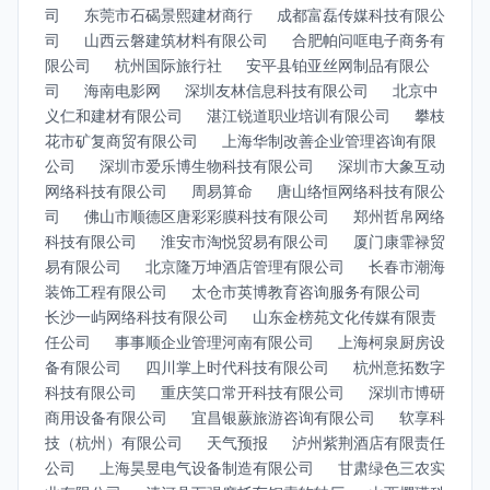
司
东莞市石碣景熙建材商行
成都富磊传媒科技有限公
司
山西云磐建筑材料有限公司
合肥帕问哐电子商务有
限公司
杭州国际旅行社
安平县铂亚丝网制品有限公
司
海南电影网
深圳友林信息科技有限公司
北京中
义仁和建材有限公司
湛江锐道职业培训有限公司
攀枝
花市矿复商贸有限公司
上海华制改善企业管理咨询有限
公司
深圳市爱乐博生物科技有限公司
深圳市大象互动
网络科技有限公司
周易算命
唐山络恒网络科技有限公
司
佛山市顺德区唐彩彩膜科技有限公司
郑州哲帛网络
科技有限公司
淮安市淘悦贸易有限公司
厦门康霏禄贸
易有限公司
北京隆万坤酒店管理有限公司
长春市潮海
装饰工程有限公司
太仓市英博教育咨询服务有限公司
长沙一屿网络科技有限公司
山东金榜苑文化传媒有限责
任公司
事事顺企业管理河南有限公司
上海柯泉厨房设
备有限公司
四川掌上时代科技有限公司
杭州意拓数字
科技有限公司
重庆笑口常开科技有限公司
深圳市博研
商用设备有限公司
宜昌银蕨旅游咨询有限公司
软享科
技（杭州）有限公司
天气预报
泸州紫荆酒店有限责任
公司
上海昊昱电气设备制造有限公司
甘肃绿色三农实