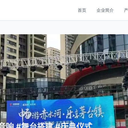
首页
企业简介
音响 #舞台搭建 #庆典仪式