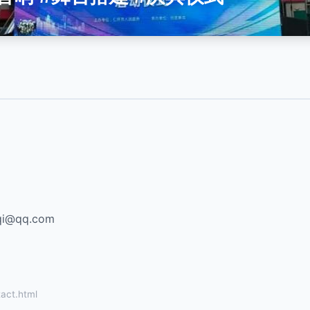
qi@qq.com
ct.html