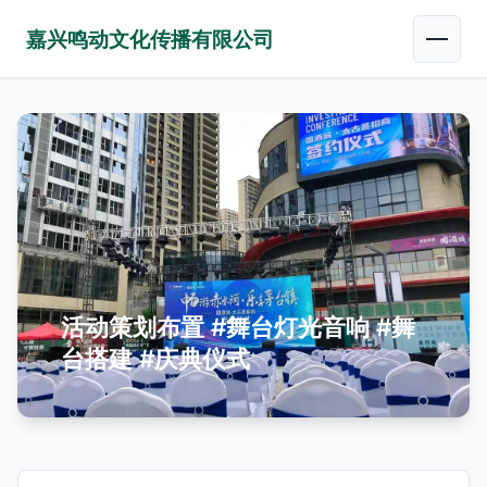
嘉兴鸣动文化传播有限公司
活动策划布置 #舞台灯光音响 #舞
台搭建 #庆典仪式