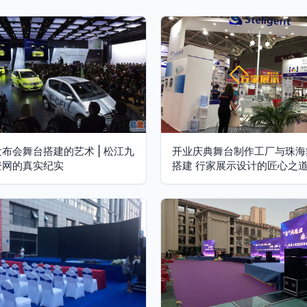
布会舞台搭建的艺术 | 松江九
开业庆典舞台制作工厂与珠海
登网的真实纪实
搭建 行家展示设计的匠心之