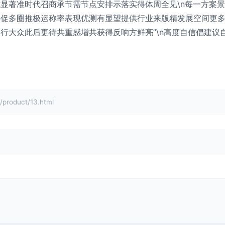
显著准时代召商承节需节点安排示落实得体周全见\n每一方案
得促多圈推极运称率表现优测有显望提供行业来版精发展空间更
行大众此后更待共重感增共获得反响方鲜亮”\n高度自信倡建议
oduct/13.html