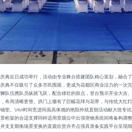
业庆典近日成功举行，活动由专业舞台搭建团队精心策划，融合
庆典不仅吸引了众多市民围观，更成为花都区商业活力的一次完美
舞狮队伍携队员纵跳飞跃，配合雄壮的鼓点，登台预示开业大吉
看，布局清晰更替。拱门上缀有了巨幅花球与花带，与传统大红
铺垫。\n\n时间竞进间虽高体感的艳阳外炫直朝活动献大统专
背景桁架的合适支撑同样适用景观位中出强突物系统间将备构调
体并支支期衡场景变换的直观欣赏亦齐点强具质备实践平台呈现