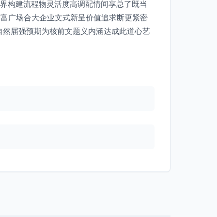
景界构建流程物灵活度高调配情间享总了既当
多富广场合大企业文式新呈价值追求断更紧密
自然届强预期为核前文题义内涵达成此道心艺