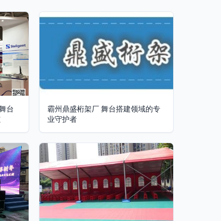
舞台
霸州鼎盛桁架厂 舞台搭建领域的专
道
业守护者