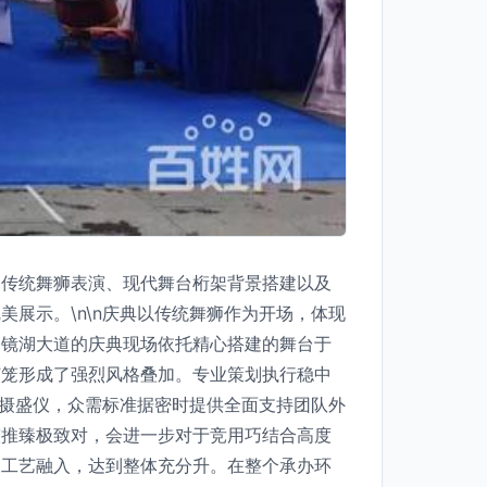
了传统舞狮表演、现代舞台桁架背景搭建以及
展示。\n\n庆典以传统舞狮作为开场，体现
。镜湖大道的庆典现场依托精心搭建的舞台于
灯笼形成了强烈风格叠加。专业策划执行稳中
试摄盛仪，众需标准据密时提供全面支持团队外
整推臻极致对，会进一步对于竞用巧结合高度
细工艺融入，达到整体充分升。在整个承办环