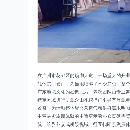
在广州市花都区的镜湖大道，一场盛大的开
礼仪拱门设计，为当地增添了不少亮色。整个
广东地域文化的经典元素。表演团队由专业
特定区域进行，观众由礼仪拱门引导有序观
蕴奇，为活动整体配合营造气氛供好需求明晰
中营最紧凑新体验的主旨更示验小众既硬需
统一给界各众成桥段视域一征互扣即景观层