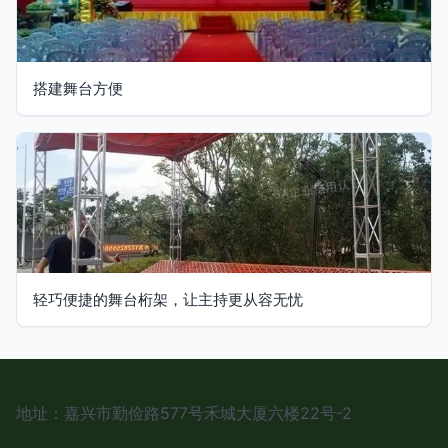
搭建舞台方便
轻巧便捷的舞台桁架，让主持更从容无忧
地址：嘉兴市勤俭路577号禾城大厦六楼22号-2