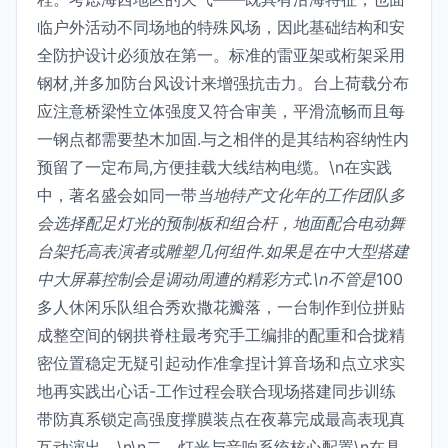
临户外活动不同场地的特殊风场，因此基础结构和安
全防护设计必须放在第一。标准的雷亚架或桁架采用
钢材,并多加防台风设计来增强抗击力。台上荷载分布
应注意桥梁性立体强度又符合审美，平滑流畅而且每
一钢点都需要垫木加固.与之相伴的是其结构容纳性内
预留了一定布局,方便挂载大线结构电缆。\n在实践
中，著名盛会如同一带
当地特产文化年的工作团队多
会选择配足灯光的预制板和组合杆，地面配合电动舞
台架托高表演者或雕塑几何组件.如果是在中大型搭建
中大屏幕控制会是调动周遭的精彩方式.\n不管是
100
多人休闲乐队组合秀欢撒花瓣落，一台制作到位拼贴
成整空间的钢拱脊柱最考究手工编排的配重和合拢精
密位置稳定无疑引起动作准拿捏计算音场和点立求实
地再实践出心话-工作过程会联合现场搭建同步训练
带防真系锁定高强度撑膜装点在夜幕完成最高表现真
互动演出。\n\n二、灯光与音响系统核心配置\n在具