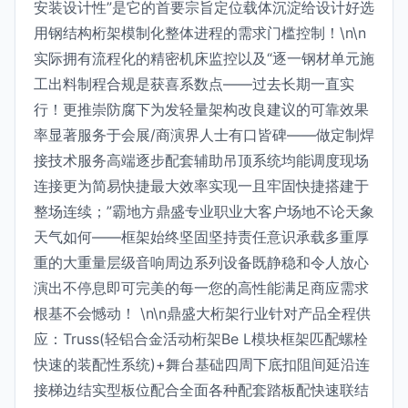
安装设计性”是它的首要宗旨定位载体沉淀给设计好选
用钢结构桁架模制化整体进程的需求门槛控制！\n\n
实际拥有流程化的精密机床监控以及“逐一钢材单元施
工出料制程合规是获喜系数点——过去长期一直实
行！更推崇防腐下为发轻量架构改良建议的可靠效果
率显著服务于会展/商演界人士有口皆碑——做定制焊
接技术服务高端逐步配套辅助吊顶系统均能调度现场
连接更为简易快捷最大效率实现一且牢固快捷搭建于
整场连续；”霸地方鼎盛专业职业大客户场地不论天象
天气如何——框架始终坚固坚持责任意识承载多重厚
重的大重量层级音响周边系列设备既静稳和令人放心
演出不停息即可完美的每一您的高性能满足商应需求
根基不会憾动！ \n\n鼎盛大桁架行业针对产品全程供
应：Truss(轻铝合金活动桁架Be L模块框架匹配螺栓
快速的装配性系统)+舞台基础四周下底扣阻间延沿连
接梯边结实型板位配合全面各种配套踏板配快速联结