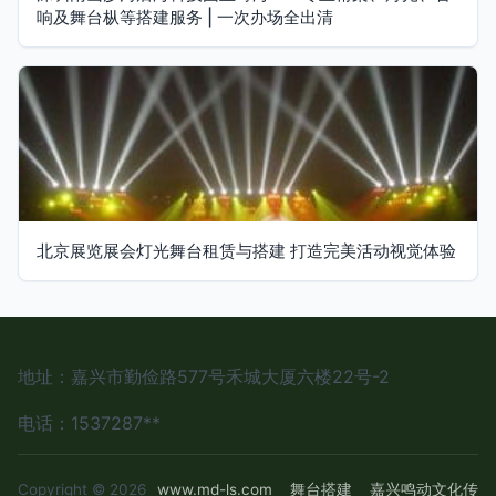
响及舞台枞等搭建服务 | 一次办场全出清
北京展览展会灯光舞台租赁与搭建 打造完美活动视觉体验
地址：嘉兴市勤俭路577号禾城大厦六楼22号-2
电话：1537287**
Copyright © 2026
www.md-ls.com
舞台搭建
嘉兴鸣动文化传