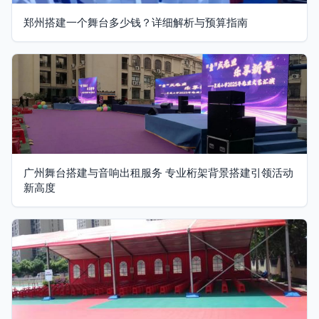
郑州搭建一个舞台多少钱？详细解析与预算指南
广州舞台搭建与音响出租服务 专业桁架背景搭建引领活动
新高度