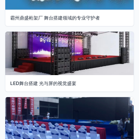
霸州鼎盛桁架厂 舞台搭建领域的专业守护者
LED舞台搭建 光与屏的视觉盛宴