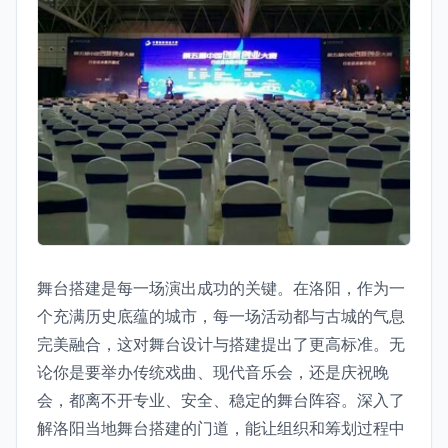
舞台搭建是每一场演出成功的关键。在洛阳，作为一
个充满历史底蕴的城市，每一场活动都与古城的气息
完美融合，这对舞台设计与搭建提出了更高标准。无
论你是要举办传统戏曲、现代音乐会，还是庆祝晚
会，都离不开专业、安全、稳定的舞台阵容。深入了
解洛阳当地舞台搭建的门道，能让组织和筹划过程中